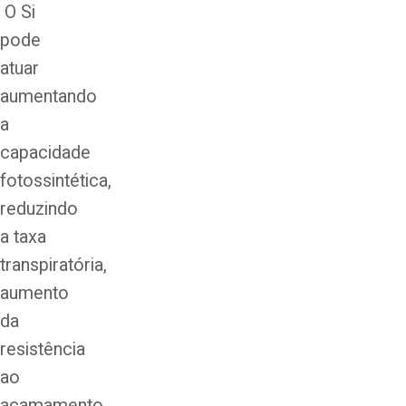
O Si
pode
atuar
aumentando
a
capacidade
fotossintética,
reduzindo
a taxa
transpiratória,
aumento
da
resistência
ao
acamamento,