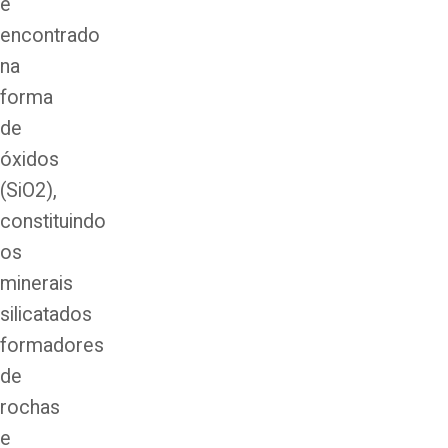
é
encontrado
na
forma
de
óxidos
(SiO2),
constituindo
os
minerais
silicatados
formadores
de
rochas
e