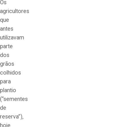
Os
agricultores
que
antes
utilizavam
parte
dos
grãos
colhidos
para
plantio
(“sementes
de
reserva”),
hoje