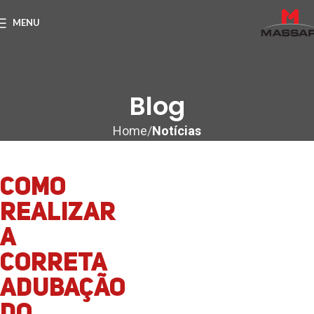
MENU
Blog
Home
Notícias
Como
realizar
a
correta
adubação