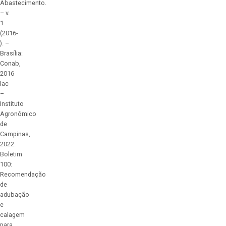
Abastecimento.
– v.
1
(2016-
). –
Brasília:
Conab,
2016
Iac
–
Instituto
Agronômico
de
Campinas,
2022.
Boletim
100:
Recomendação
de
adubação
e
calagem
para