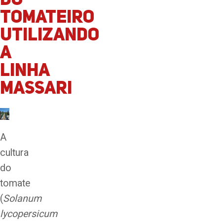
do
tomateiro
utilizando
a
linha
Massari
A
cultura
do
tomate
(
Solanum
lycopersicum