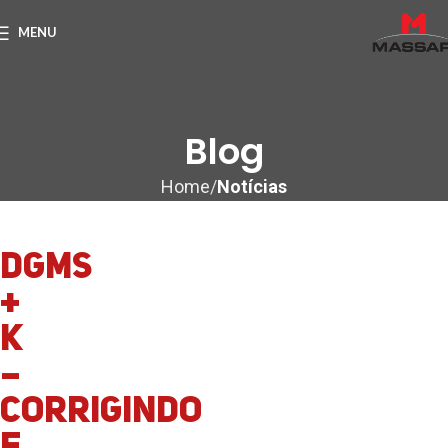
MENU
Blog
Home
Notícias
DGMS
+
K
–
Corrigindo