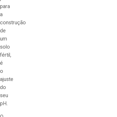
para
a
construção
de
um
solo
fértil,
é
o
ajuste
do
seu
pH.
O