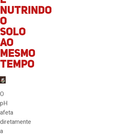
e
nutrindo
o
solo
ao
mesmo
tempo
O
pH
afeta
diretamente
a