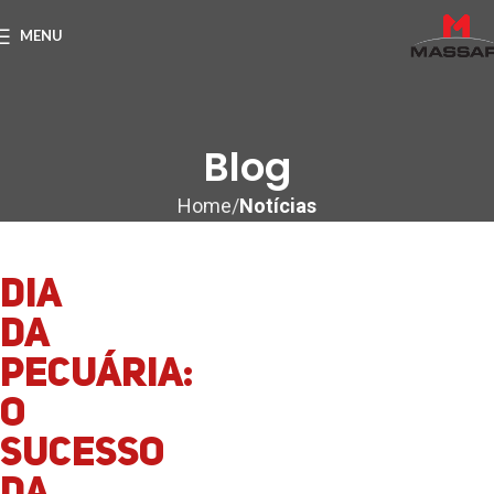
MENU
Blog
Home
Notícias
Dia
da
Pecuária:
O
sucesso