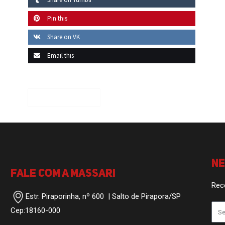
Pin this
Share on VK
Email this
Previous article
N
Fale com a Massari
Rec
Estr. Piraporinha, nº 600 | Salto de Pirapora/SP
Cep:18160-000