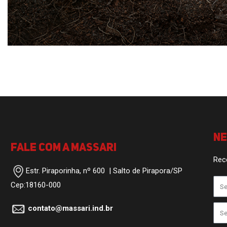
N
Fale com a Massari
Rec
Estr. Piraporinha, nº 600 | Salto de Pirapora/SP
Cep:18160-000
contato@massari.ind.br