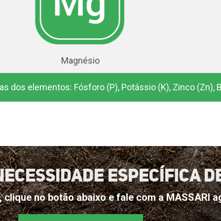
Magnésio
 dos elementos: Fósforo (P), Potássio (K), Zinco (Zn), Bor
Necessidade Específica D
M, clique no botão abaixo e fale com a MASSARI 