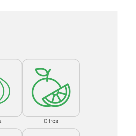
a
Citros