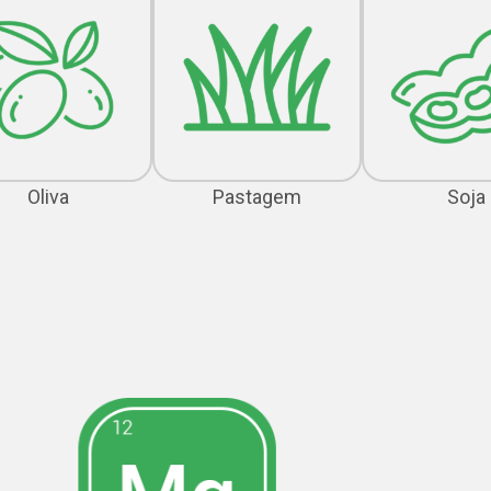
Oliva
Pastagem
Soja