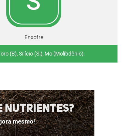
Enxofre
o (B), Silício (Si), Mo (Molibdênio).
e Nutrientes?
agora mesmo!