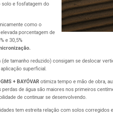
 solo e fosfatagem do
omicamente como o
ma elevada porcentagem de
,5% e 30,5%
micronização.
as (de tamanho reduzido) consigam se deslocar vert
plicação superficial.
DGMS + BAYÓVAR
otimiza tempo e mão de obra, aux
s perdas de água são maiores nos primeiros centím
bilidade de continuar se desenvolvendo.
vidades tem estreita relação com solos corregidos 