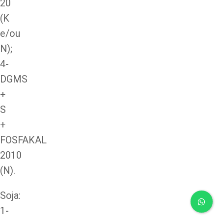
20
(K
e/ou
N);
4-
DGMS
+
S
+
FOSFAKAL
2010
(N).
Soja:
1-