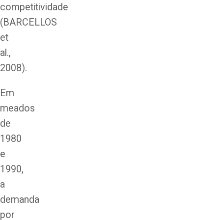
competitividade
(BARCELLOS
et
al.,
2008).
Em
meados
de
1980
e
1990,
a
demanda
por