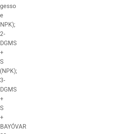
gesso
e
NPK);
2-
DGMS
+
S
(NPK);
3-
DGMS
+
S
+
BAYÓVAR