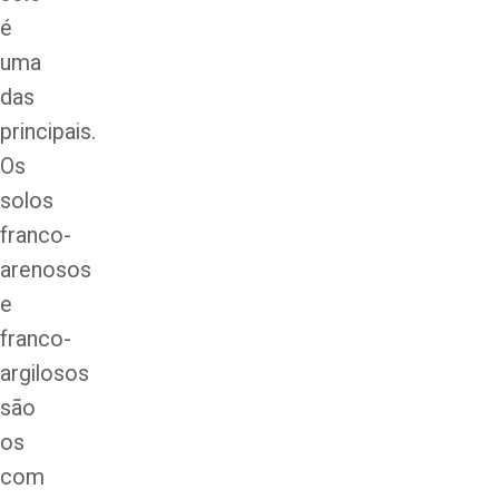
é
uma
das
principais.
Os
solos
franco-
arenosos
e
franco-
argilosos
são
os
com