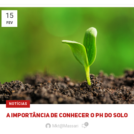
15
FEV
NOTÍCIAS
A importância de conhecer o pH do solo​
0
Mkt@massari