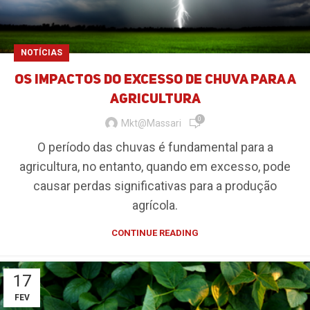
NOTÍCIAS
Os impactos do excesso de chuva para a
agricultura
0
Mkt@massari
O período das chuvas é fundamental para a
agricultura, no entanto, quando em excesso, pode
causar perdas significativas para a produção
agrícola.
CONTINUE READING
17
FEV